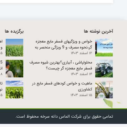
آخرین نوشته ها
برگزیده ها
خواص و ویژگیهای فسفر مایع معجزه
اه
گر،نحوه مصرف و 9 ویژگی منحصر به
و 
12 اسفند 1403
فرد!
15 اسفند 3
محلولپاشی ، آبیاری؟بهترین شیوه مصرف
5
فسفر مایع معجزه گر چیست؟
ان
14 اسفند 1403
18 اردیبهشت 
ماهیت و خواص کودهای فسفر مایع در
تا
کشاورزی
نو
15 اسفند 1403
25 تیر 
تمامی حقوق برای شرکت الماس دانه سرخه محفوظ است.