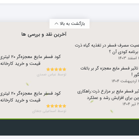
بازگشت به بالا
آخرین نقد و بررسی ها
میت مصرف فسفر در تغذیه گیاه ذرت
برنامه کودی آن ؟
کود فسفر مایع م
140
قیمت و خرید کارخانه
 تاثیر فسفر مایع معجزه گر بر باغات
گور !
توسط عباس صمدی
5
نمره
از 5
1404
ثیر فسفر مایع بر مزارع ذرت:راهکاری
کود فسفر مایع م
ین برای افزایش رشد و عملکرد
قیمت و خرید کارخانه
1404
توسط اسماعیلی جغتای
5
نمره
از 5