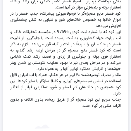
یعنی برداشت پربارتر . اصولا فسفر عنصر کلیدی برای رشد ریشه،
استقرار بوته و پنجه‌زنی مؤثر در آنها است.
کود فسفر مایع معجزه‌گر با فرمولاسیونی پیشرفته، جذب فسفر را در
انواع خاکها به خصوص خاک‌های شور و قلیایی به شکل چشمگیری
افزایش می‌دهد.
این کود که با شماره ثبت کودی 97596 در مؤسسه تحقیقات خاک و
آب وزارت جهاد کشاورزی به ثبت رسیده است با جلوگیری از تثبیت
فسفر در خاک، آن را سریعاً در اختیار گیاه قرار می‌دهد. لازم به ذکر
است که کود فسفر مایع معجزه گر در مراحل اولیه رشد گندم، به
استقرار قوی بوته و جلوگیری از زردی و ضعف رشد کمک شایانی
می‌کند و در مراحل بعدی نیز با بهبود عملیات فتوسنتز، پر شدن بهتر
خوشه‌ها و افزایش عملکرد نهایی آنها را به همراه دارد.
مقدار مصرف توصیه‌شده: ۲۰ لیتر در هر هکتار، همراه با آب آبیاری قابل
استفاده در تمامی سیستم‌های آبیاری و کاملاً سازگار با سایر کودها. این
کود همچنین در خاک‌های کم‌ فسفر و شور، عملکردی فراتر از انتظار
دارد.
جذب سریع این کود معجزه گر از طریق ریشه، بدون اتلاف و بدون
اثرات منفی بر گیاه است.