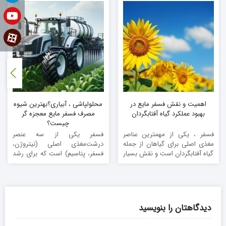
تصویر (2) تاثیر فسفر مایع معجزه گر بر احیاء مزارع آسیب دیده از سیل
اهمیت و نقش فسفر مایع در
محلولپاشی ، آبیاری؟بهترین شیوه
بهبود عملکرد گیاه آفتابگردان
مصرف فسفر مایع معجزه گر
چیست؟
فسفر ، یکی از مهمترین عناصر
فسفر یکی از سه عنصر
مغذی اصلی برای گیاهان از جمله
درشت‌مغذی اصلی (نیتروژن،
گیاه آفتابگردان است و نقش بسیار
فسفر، پتاسیم) است که برای رشد
مهمی در ...
و سلامت گیاهان حیاتی محسوب
می‌شود. ...
تصویر (3) تاثیر فسفر مایع معجزه گر بر احیاء مزارع آسیب دیده از سیل
دیدگاهتان را بنویسید