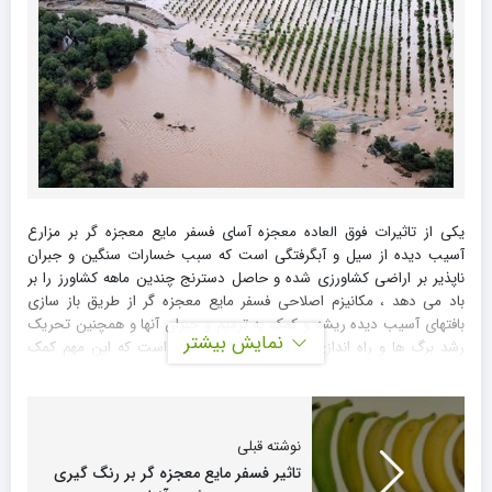
یکی از تاثیرات فوق العاده معجزه آسای فسفر مایع معجزه گر بر مزارع
آسیب دیده از سیل و آبگرفتگی است که سبب خسارات سنگین و جبران
ناپذیر بر اراضی کشاورزی شده و حاصل دسترنج چندین ماهه کشاورز را بر
باد می دهد ، مکانیزم اصلاحی فسفر مایع معجزه گر از طریق باز سازی
بافتهای آسیب دیده ریشه و کمک به ترمیم و جبران آنها و همچنین تحریک
نمایش بیشتر
رشد برگ ها و راه اندازی سیکل فتوسنتز در گیاه است که این مهم کمک
شایانی به برگشت گیاه به سیکل طبیعی زندگی است .
در ادامه تصاویر ارسالی از مزرعه ذرت جناب آقای ولی نژاد ، کشاورز محترم از
مشهد بعد از سیل مهیب 27 اردیبهشت 1403 را در تصویر (1) مشاهده می
نوشته قبلی
فرمائید و در تصاویر (4) و (5) به وضوح تاثیر محلول فسفر مایع معجزه گر
تاثیر فسفر مایع معجزه گر بر رنگ گیری
را بر برگشت موفقیت آمیز مزرعه به وضعیت طبیعی خود را مشاهده می